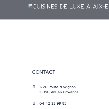
ACCUEIL
CUISINES
RÉALISATION
ACCUEIL
CUISINES
RÉALISATIONS
CONTACT
PRESSE
1720 Route d'Avignon
CATALOGUES
13090 Aix-en-Provence
04 42 23 99 85
CONTACT