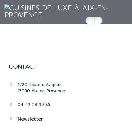
ACCUEIL
CUISINES
CONTACT
RÉALISATIONS
1720 Route d'Avignon
13090 Aix-en-Provence
PRESSE
04 42 23 99 85
CATALOGUES
Newsletter
CONTACT