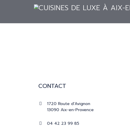
ACCUEIL
CUISINES
RÉALISATION
ACCUEIL
CUISINES
RÉALISATIONS
CONTACT
PRESSE
1720 Route d'Avignon
CATALOGUES
13090 Aix-en-Provence
04 42 23 99 85
CONTACT