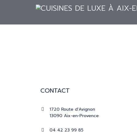
ACCUEIL
CUISINES
RÉALISATION
ACCUEIL
CUISINES
RÉALISATIONS
CONTACT
PRESSE
1720 Route d'Avignon
CATALOGUES
13090 Aix-en-Provence
04 42 23 99 85
CONTACT