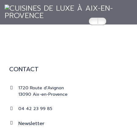
ACCUEIL
CUISINES
CONTACT
RÉALISATIONS
1720 Route d'Avignon
13090 Aix-en-Provence
PRESSE
04 42 23 99 85
CATALOGUES
Newsletter
CONTACT