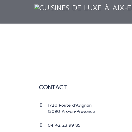
ACCUEIL
CUISINES
RÉALISATION
ACCUEIL
CUISINES
RÉALISATIONS
CONTACT
PRESSE
1720 Route d'Avignon
CATALOGUES
13090 Aix-en-Provence
04 42 23 99 85
CONTACT