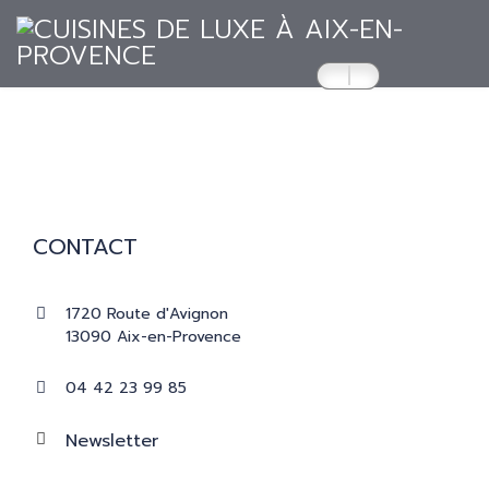
ACCUEIL
CUISINES
CONTACT
RÉALISATIONS
1720 Route d'Avignon
13090 Aix-en-Provence
PRESSE
04 42 23 99 85
CATALOGUES
Newsletter
CONTACT