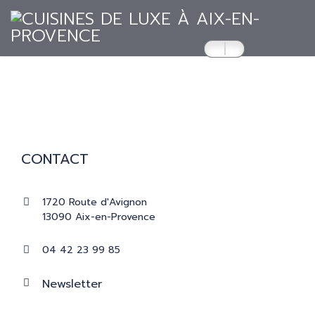
ACCUEIL
CUISINES
CONTACT
RÉALISATIONS
1720 Route d'Avignon
13090 Aix-en-Provence
PRESSE
04 42 23 99 85
CATALOGUES
Newsletter
CONTACT