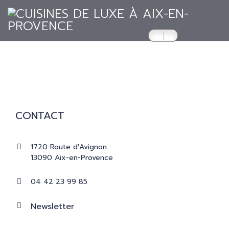
ACCUEIL
CUISINES
CONTACT
RÉALISATIONS
1720 Route d'Avignon
13090 Aix-en-Provence
PRESSE
04 42 23 99 85
CATALOGUES
Newsletter
CONTACT