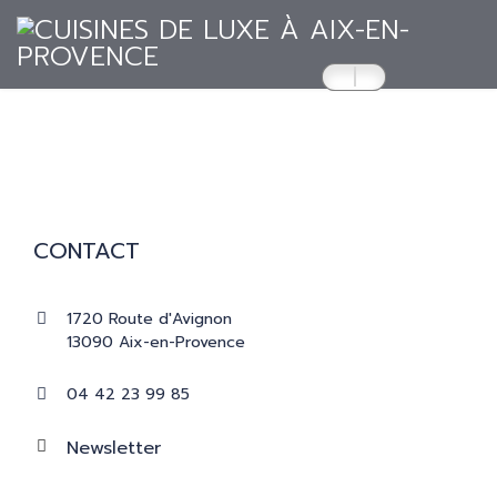
ACCUEIL
CUISINES
CONTACT
RÉALISATIONS
1720 Route d'Avignon
13090 Aix-en-Provence
PRESSE
04 42 23 99 85
CATALOGUES
Newsletter
CONTACT