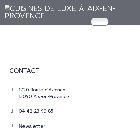
ACCUEIL
CUISINES
CONTACT
RÉALISATIONS
1720 Route d'Avignon
13090 Aix-en-Provence
PRESSE
04 42 23 99 85
CATALOGUES
Newsletter
CONTACT