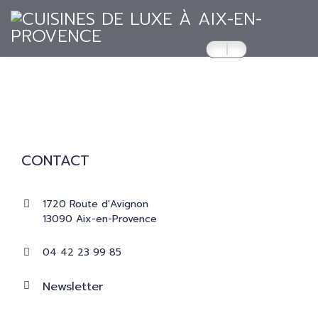
ACCUEIL
CUISINES
CONTACT
RÉALISATIONS
1720 Route d'Avignon
13090 Aix-en-Provence
PRESSE
04 42 23 99 85
CATALOGUES
Newsletter
CONTACT